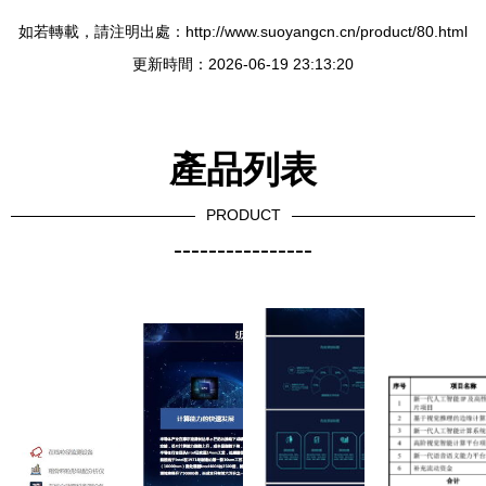
如若轉載，請注明出處：http://www.suoyangcn.cn/product/80.html
更新時間：2026-06-19 23:13:20
產品列表
PRODUCT
----------------