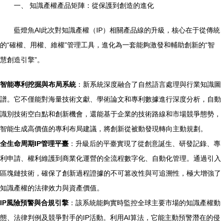
一、 知識產權產品矩陣：從保護到創造的進化
藍燈魚AI此次對知識產權（IP）相關產品線的升級，核心在于從傳統
的“確權、用權、維權”管理工具，進化為一套能夠激發和輔助創新的“智
慧創造引擎”。
智能專利挖掘與布局系統
：新系統深度融合了自然語言處理與行業知識圖
譜。它不僅能對海量技術文獻、學術論文和專利數據進行深度分析，自動
識別技術空白點和創新機會，還能基于企業的技術路線和市場競爭態勢，
智能生成高價值的專利布局建議，將創新從被動發現轉向主動規劃。
全生命周期IP管理平臺
：升級后的平臺實現了從創意誕生、研發記錄、專
利申請、權利維護到商業化運營的全流程數字化、自動化管理。通過引入
區塊鏈技術，確保了創新過程證據的不可篡改性與可追溯性，極大增強了
知識產權的法律效力與資產價值。
IP風險預警與合規引擎
：該系統能夠實時監控全球主要市場的知識產權動
態、法律判例及競爭對手的IP活動。利用AI算法，它能主動預警潛在的侵